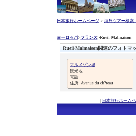
日本旅行ホームページ
>
海外ツアー検索
ヨーロッパ
>
フランス
>
Rueil-Malmaison
Rueil-Malmaison関連のフォトマ
マルメゾン城
観光地
電話:
住所: Avenue du ch?teau
|
日本旅行ホームペ