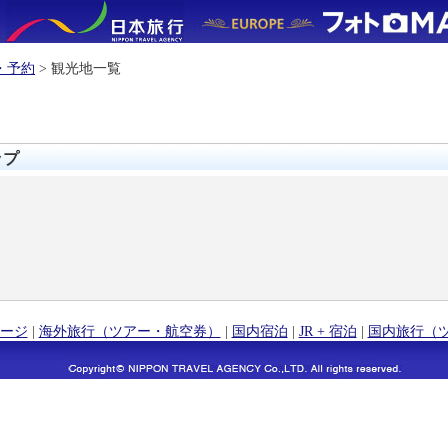
・予約
> 観光地一覧
ップ
ージ
|
海外旅行（ツアー・航空券）
|
国内宿泊
|
JR + 宿泊
|
国内旅行（