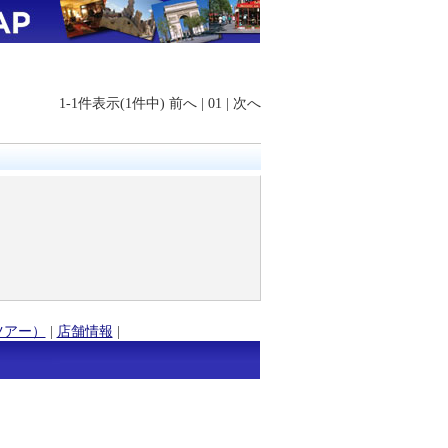
1-1件表示(1件中)
前へ
|
01
|
次へ
ツアー）
|
店舗情報
|