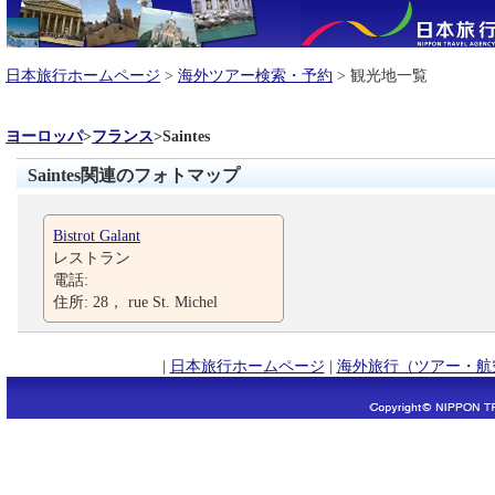
日本旅行ホームページ
>
海外ツアー検索・予約
> 観光地一覧
ヨーロッパ
>
フランス
>
Saintes
Saintes関連のフォトマップ
Bistrot Galant
レストラン
電話:
住所: 28， rue St. Michel
|
日本旅行ホームページ
|
海外旅行（ツアー・航