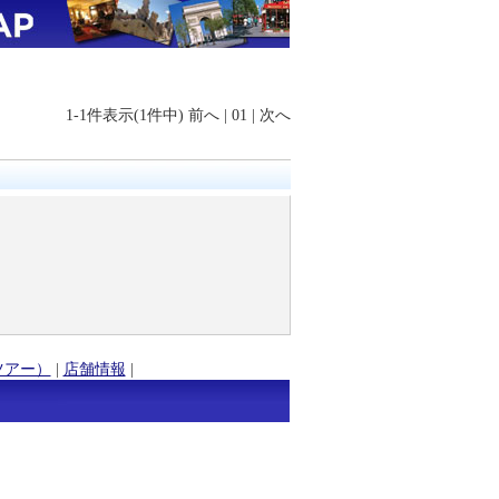
1-1件表示(1件中)
前へ
|
01
|
次へ
ツアー）
|
店舗情報
|