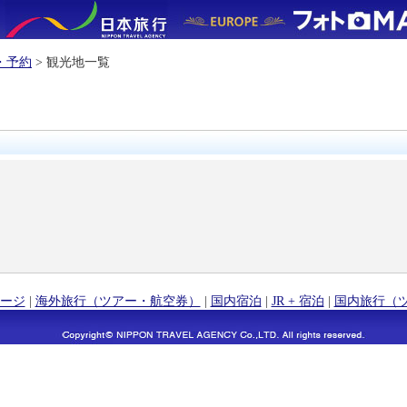
・予約
> 観光地一覧
ージ
|
海外旅行（ツアー・航空券）
|
国内宿泊
|
JR + 宿泊
|
国内旅行（