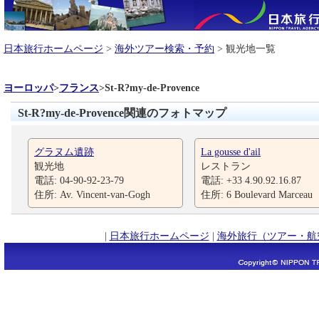
日本旅行ホームページ
>
海外ツアー検索・予約
> 観光地一覧
ヨーロッパ
>
フランス
>
St-R?my-de-Provence
St-R?my-de-Provence関連のフォトマップ
グラヌム遺跡
La gousse d'ail
観光地
レストラン
電話: 04-90-92-23-79
電話: +33 4.90.92.16.87
住所: Av. Vincent-van-Gogh
住所: 6 Boulevard Marceau
|
日本旅行ホームページ
|
海外旅行（ツアー・航