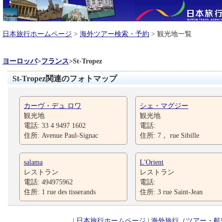
日本旅行ホームページ
>
海外ツアー検索・予約
> 観光地一覧
ヨーロッパ
>
フランス
>
St-Tropez
St-Tropez関連のフォトマップ
カーヴ・デュ ロワ
シェ・マグジー
観光地
観光地
電話: 33 4 9497 1602
電話:
住所: Avenue Paul-Signac
住所: 7， rue Sibille
salama
L'Orient
レストラン
レストラン
電話: 494975962
電話:
住所: 1 rue des tisserands
住所: 3 rue Saint-Jean
|
日本旅行ホームページ
|
海外旅行（ツアー・航