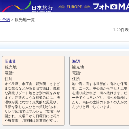
・予約
> 観光地一覧
1-20件
旧市街
海辺
観光地
観光地
電話:
電話:
住所:
住所:
オペラ座、市庁舎、裁判所、さまざ
地中海に面する世界的に有名な保養
まな教会などがある旧市街は、優雅
地、ニース。中心街からマセナ広場
な高級リゾート地とは別の顔をみせ
を通り抜ければ、海へ抜けます。ビ
ます。迷路のような町並みには、洗
ーチでくつろいだり、海へを散歩し
濯物が風になびく庶民的な風景や、
たり、南仏の太陽の下多くの人がの
生活を楽しむ人びとの笑顔がある。
んびりと過ごしています。
サレヤ広場ではマルシェ（市場）が
開かれ、火曜日から日曜日には花市
や野菜市、月曜日は骨董市が立つ。