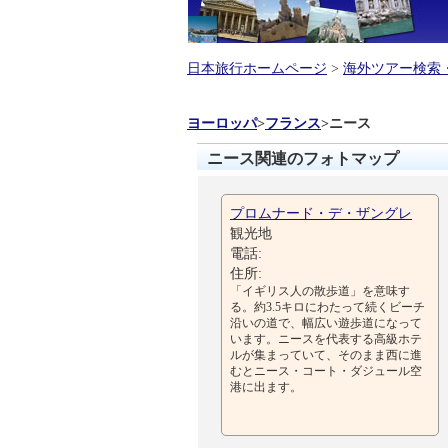
日本旅行ホームページ
>
海外ツアー検索
ヨーロッパ
>
フランス
>
ニース
ニース関連のフォトマップ
プロムナード・デ・ザングレ
観光地
電話:
住所:
「イギリス人の散歩道」を意味す
る。約3.5キロにわたって続くビーチ
沿いの道で、幅広い遊歩道になって
います。ニースを代表する高級ホテ
ルが集まっていて、そのまま西に進
むとニース・コート・ダジュール空
港に出ます。