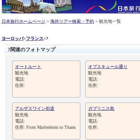
日本旅行ホームページ
>
海外ツアー検索・予約
> 観光地一覧
ヨーロッパ
>
フランス
>
?
?関連のフォトマップ
オートルート
オブスキュール通り
観光地
観光地
電話:
電話:
住所:
住所:
アルザスワイン街道
ガブリニス島
観光地
観光地
電話:
電話:
住所: From Marlenheim to Thann
住所: