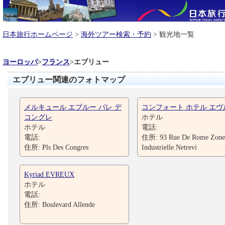
日本旅行ホームページ
>
海外ツアー検索・予約
> 観光地一覧
ヨーロッパ
>
フランス
>
エブリュー
エブリュー関連のフォトマップ
メルキュール エブルー パレ デ
コンフォート ホテル エヴ
コングレ
ホテル
ホテル
電話:
電話:
住所: 93 Rue De Rome Zone
住所: Pls Des Congres
Industrielle Netrevi
Kyriad EVREUX
ホテル
電話:
住所: Boulevard Allende