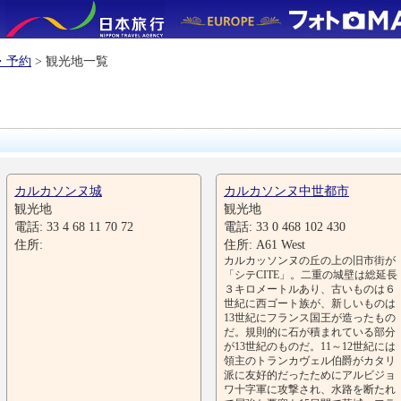
・予約
> 観光地一覧
カルカソンヌ城
カルカソンヌ中世都市
観光地
観光地
電話: 33 4 68 11 70 72
電話: 33 0 468 102 430
住所:
住所: A61 West
カルカッソンヌの丘の上の旧市街が
「シテCITE」。二重の城壁は総延長
３キロメートルあり、古いものは６
世紀に西ゴート族が、新しいものは
13世紀にフランス国王が造ったもの
だ。規則的に石が積まれている部分
が13世紀のものだ。11～12世紀には
領主のトランカヴェル伯爵がカタリ
派に友好的だったためにアルビジョ
ワ十字軍に攻撃され、水路を断たれ