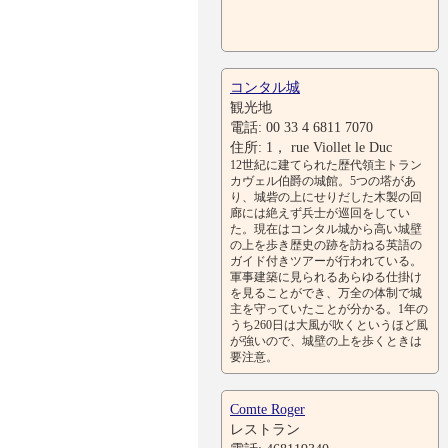
コンタル城
観光地
電話: 00 33 4 6811 7070
住所: 1， rue Viollet le Duc
12世紀に建てられた歴代領主トラン
カヴェル伯爵の城館。5つの塔があ
り、城砦の上にせりだした木製の回
廊には絶えず兵士が巡回をしてい
た。現在はコンタル城から高い城壁
の上を歩き歴史の跡を訪ねる英語の
ガイド付きツアーが行われている。
軍事建築に見られるあらゆる仕掛け
を見ることができ、万全の体制で城
主を守っていたことが分かる。1年の
うち260日は大風が吹くというほど風
が強いので、城壁の上を歩くときは
要注意。
Comte Roger
レストラン