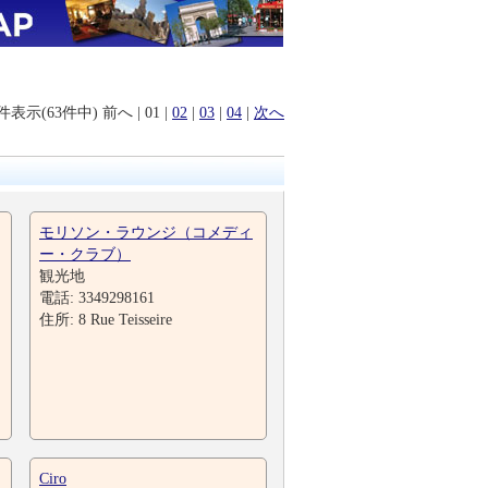
0件表示(63件中)
前へ
|
01
|
02
|
03
|
04
|
次へ
モリソン・ラウンジ（コメディ
ー・クラブ）
観光地
電話: 3349298161
住所: 8 Rue Teisseire
Ciro