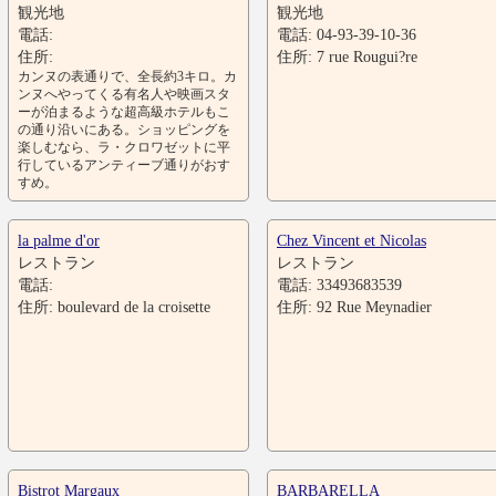
観光地
観光地
電話:
電話: 04-93-39-10-36
住所:
住所: 7 rue Rougui?re
カンヌの表通りで、全長約3キロ。カ
ンヌへやってくる有名人や映画スタ
ーが泊まるような超高級ホテルもこ
の通り沿いにある。ショッピングを
楽しむなら、ラ・クロワゼットに平
行しているアンティーブ通りがおす
すめ。
la palme d'or
Chez Vincent et Nicolas
レストラン
レストラン
電話:
電話: 33493683539
住所: boulevard de la croisette
住所: 92 Rue Meynadier
Bistrot Margaux
BARBARELLA