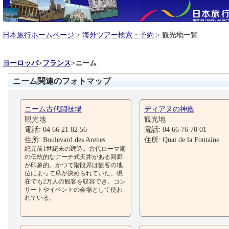
日本旅行ホームページ
>
海外ツアー検索・予約
> 観光地一覧
ヨーロッパ
>
フランス
>
ニーム
ニーム関連のフォトマップ
ニーム古代闘技場
ディアヌの神殿
観光地
観光地
電話: 04 66 21 82 56
電話: 04 66 76 70 01
住所: Boulevard des Arenes
住所: Quai de la Fontaine
紀元前1世紀末の建造。古代ローマ期
の伝統的なアーチ式天井がある回廊
が印象的。かつて階段席は観客の地
位によって席が決められていた。現
在でも2万人の観客を収容でき、コン
サートやイベントの会場として使わ
れている。