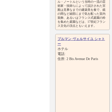
ル・ノートルという当時の一流の芸
術家・技師らによって設計された宮
殿は見事なまでの建築美を奏で、鏡
の間など細部にまで気を配った室内
装飾、あるいはフランス式庭園の粋
を集めた庭園などは、17世紀フラン
ス文化の頂点ともいえます。
プルマン ヴェルサイユ シャト
ー
ホテル
電話:
住所: 2 Bis Avenue De Paris