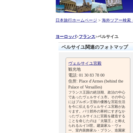
日本旅行ホームページ
>
海外ツアー検索
ヨーロッパ
>
フランス
>
ベルサイユ
ベルサイユ関連のフォトマップ
ヴェルサイユ宮殿
観光地
電話: 01 30 83 78 00
住所: Place d'Armes (behind the
Palace of Versailles)
フランス王国の絶頂期、政治の中心
であったヴェルサイユ市。その中心
にはブルボン王朝の優雅な宮廷生活
を今に伝えるヴェルサイユ宮殿があ
ります。パリ郊外の寒村にすぎなか
ったヴェルサイユに宮殿を建造する
ことを命じたのは「太陽王」と称え
られるルイ14世。建築家ル・ヴォ
ー、室内装飾家ル・ブラン、造園家