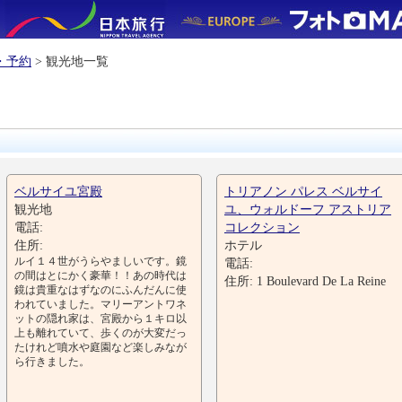
・予約
> 観光地一覧
ベルサイユ宮殿
トリアノン パレス ベルサイ
観光地
ユ、ウォルドーフ アストリア
電話:
コレクション
住所:
ホテル
ルイ１４世がうらやましいです。鏡
電話:
の間はとにかく豪華！！あの時代は
住所: 1 Boulevard De La Reine
鏡は貴重なはずなのにふんだんに使
われていました。マリーアントワネ
ットの隠れ家は、宮殿から１キロ以
上も離れていて、歩くのが大変だっ
たけれど噴水や庭園など楽しみなが
ら行きました。