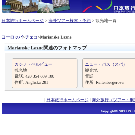
日本旅行ホームページ
>
海外ツアー検索・予約
> 観光地一覧
ヨーロッパ
>
チェコ
>
Marianske Lazne
Marianske Lazne関連のフォトマップ
カジノ・ベルビュー
ニュー・バス（スパ）
観光地
観光地
電話: 420 354 609 100
電話:
住所: Anglicka 281
住所: Reitenbergerova
|
日本旅行ホームページ
|
海外旅行（ツアー・航