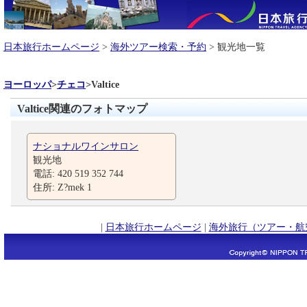
日本旅行ホームページ
>
海外ツアー検索・予約
> 観光地一覧
ヨーロッパ
>
チェコ
>
Valtice
Valtice関連のフォトマップ
ナショナルワインサロン
観光地
電話: 420 519 352 744
住所: Z?mek 1
|
日本旅行ホームページ
|
海外旅行（ツアー・航