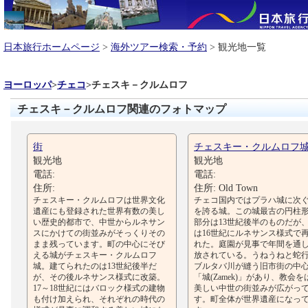
日本旅行ホームページ
>
海外ツアー検索・予約
> 観光地一覧
ヨーロッパ
>
チェコ
>
チェスキ－クルムロフ
チェスキ－クルムロフ関連のフォトマップ
街
チェスキー・クルムロフ
観光地
観光地
電話:
電話:
住所:
住所: Old Town
チェスキー・クルムロフは世界文化
チェコ国内ではプラハ城に次
遺産にも登録された世界有数の美し
を誇る城。この城最古の円柱
い歴史的都市で、中世からルネサン
部分は13世紀後半のものだが
スにかけての街並みがそっくりその
は16世紀にルネサンス様式で
まま残っています。町の中心にそび
れた。庭園が見事で年間を通
える城がチェスキー・クルムロフ
放されている。うねうねと蛇
城。建てられたのは13世紀後半だ
ブルタバ川が縫う旧市街の中
が、その後ルネサンス様式に改築。
「城(Zamek)」があり、教会
17～18世紀にはバロック様式の建物
美しい中世の街並みが広がっ
も付け加えられ、それぞれの時代の
す。町全体が世界遺産になっ