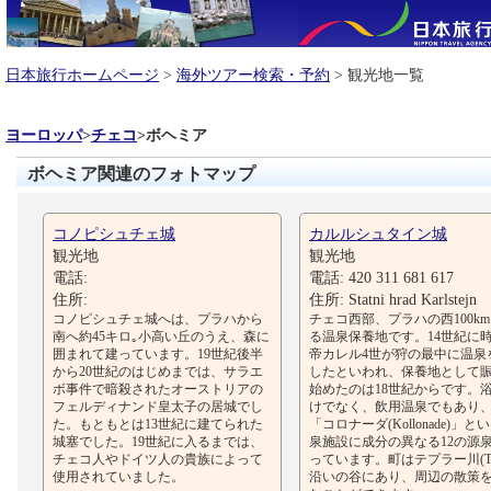
日本旅行ホームページ
>
海外ツアー検索・予約
> 観光地一覧
ヨーロッパ
>
チェコ
>
ボヘミア
ボヘミア関連のフォトマップ
コノピシュチェ城
カルルシュタイン城
観光地
観光地
電話:
電話: 420 311 681 617
住所:
住所: Statni hrad Karlstejn
コノピシュチェ城へは、プラハから
チェコ西部、プラハの西100k
南へ約45キロ｡小高い丘のうえ、森に
る温泉保養地です。14世紀に
囲まれて建っています。19世紀後半
帝カレル4世が狩の最中に温泉
から20世紀のはじめまでは、サラエ
したといわれ、保養地として
ボ事件で暗殺されたオーストリアの
始めたのは18世紀からです。
フェルディナンド皇太子の居城でし
けでなく、飲用温泉でもあり、
た。もともとは13世紀に建てられた
「コロナーダ(Kollonade)」と
城塞でした。19世紀に入るまでは、
泉施設に成分の異なる12の源
チェコ人やドイツ人の貴族によって
っています。町はテプラー川(Tep
使用されていました。
沿いの谷にあり、周辺の散策