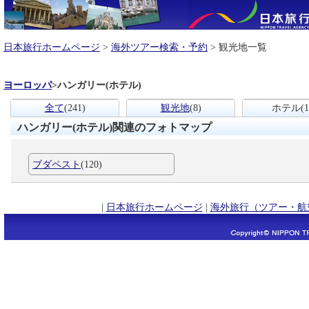
日本旅行ホームページ
>
海外ツアー検索・予約
> 観光地一覧
ヨーロッパ
>
ハンガリー(ホテル)
全て
(241)
観光地
(8)
ホテル
(1
ハンガリー(ホテル)関連のフォトマップ
ブダペスト
(120)
|
日本旅行ホームページ
|
海外旅行（ツアー・航