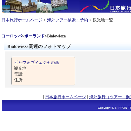
日本旅行ホームページ
>
海外ツアー検索・予約
> 観光地一覧
ヨーロッパ
>
ポーランド
>
Bialowieza
Bialowieza関連のフォトマップ
ビャウォヴィェジャの森
観光地
電話:
住所:
|
日本旅行ホームページ
|
海外旅行（ツアー・航