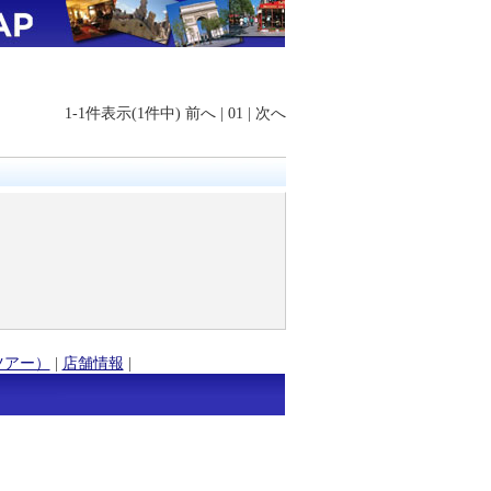
1-1件表示(1件中)
前へ
|
01
|
次へ
ツアー）
|
店舗情報
|