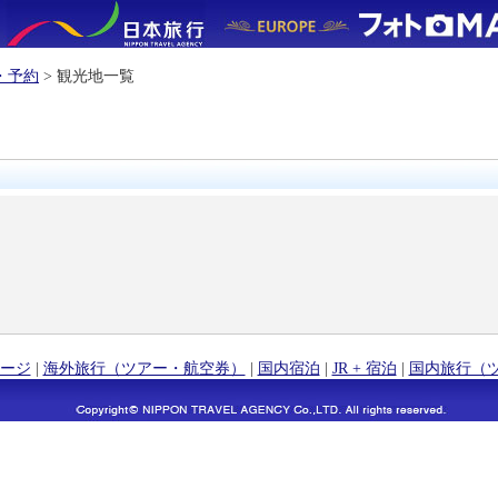
・予約
> 観光地一覧
ージ
|
海外旅行（ツアー・航空券）
|
国内宿泊
|
JR + 宿泊
|
国内旅行（