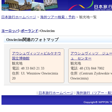
日本旅行ホームページ
>
海外ツアー検索・予約
> 観光地一覧
ヨーロッパ
>
ポーランド
>
Oswiecim
Oswiecim関連のフォトマップ
アウシュヴィッツ＝ビルケナウ
アウシュヴィッツ ジュ
国立博物館
ュ センター
観光地
観光地
電話: 48 33 843 21 33
電話: 48 (33) 844 7002
住所: Ul. Wiezniow Oswiecimia
住所: (Centrum Zydowskie 
20
Oswiecimiu)
|
日本旅行ホームページ
|
海外旅行（ツアー・航