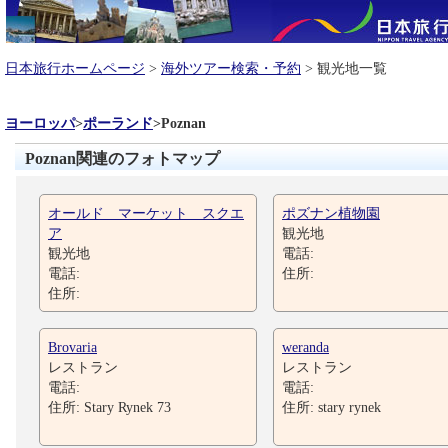
日本旅行ホームページ
>
海外ツアー検索・予約
> 観光地一覧
ヨーロッパ
>
ポーランド
>
Poznan
Poznan関連のフォトマップ
オールド マーケット スクエ
ポズナン植物園
ア
観光地
観光地
電話:
電話:
住所:
住所:
Brovaria
weranda
レストラン
レストラン
電話:
電話:
住所: Stary Rynek 73
住所: stary rynek