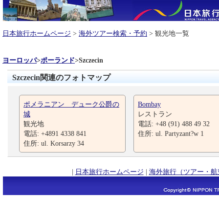
日本旅行ホームページ
>
海外ツアー検索・予約
> 観光地一覧
ヨーロッパ
>
ポーランド
>
Szczecin
Szczecin関連のフォトマップ
ポメラニアン デューク公爵の
Bombay
城
レストラン
観光地
電話: +48 (91) 488 49 32
電話: +4891 4338 841
住所: ul. Partyzant?w 1
住所: ul. Korsarzy 34
|
日本旅行ホームページ
|
海外旅行（ツアー・航