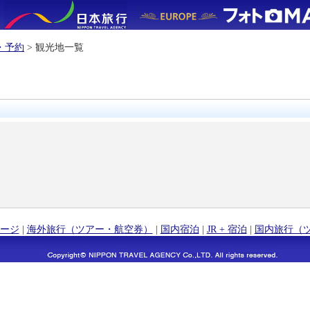
・予約
> 観光地一覧
ージ
|
海外旅行（ツアー・航空券）
|
国内宿泊
|
JR + 宿泊
|
国内旅行（