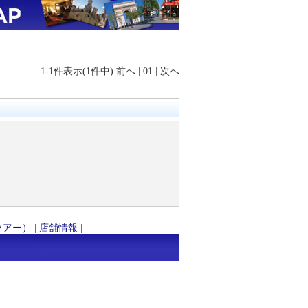
1-1件表示(1件中)
前へ
|
01
|
次へ
ツアー）
|
店舗情報
|