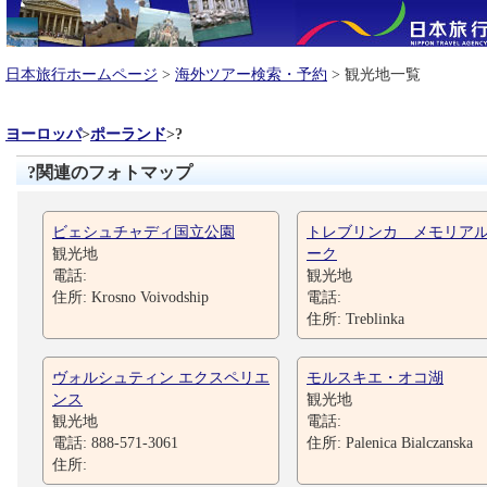
日本旅行ホームページ
>
海外ツアー検索・予約
> 観光地一覧
ヨーロッパ
>
ポーランド
>
?
?関連のフォトマップ
ビェシュチャディ国立公園
トレブリンカ メモリア
観光地
ーク
電話:
観光地
住所: Krosno Voivodship
電話:
住所: Treblinka
ヴォルシュティン エクスペリエ
モルスキエ・オコ湖
ンス
観光地
観光地
電話:
電話: 888-571-3061
住所: Palenica Bialczanska
住所: