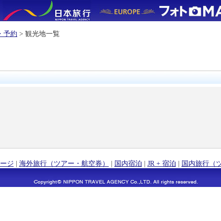
・予約
> 観光地一覧
ージ
|
海外旅行（ツアー・航空券）
|
国内宿泊
|
JR + 宿泊
|
国内旅行（