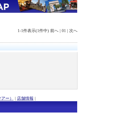
1-1件表示(1件中)
前へ
|
01
|
次へ
ツアー）
|
店舗情報
|