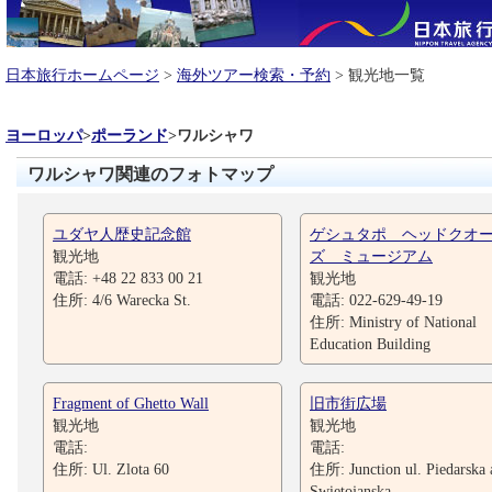
日本旅行ホームページ
>
海外ツアー検索・予約
> 観光地一覧
ヨーロッパ
>
ポーランド
>
ワルシャワ
ワルシャワ関連のフォトマップ
ユダヤ人歴史記念館
ゲシュタポ ヘッドクオ
観光地
ズ ミュージアム
電話: +48 22 833 00 21
観光地
住所: 4/6 Warecka St.
電話: 022-629-49-19
住所: Ministry of National
Education Building
Fragment of Ghetto Wall
旧市街広場
観光地
観光地
電話:
電話:
住所: Ul. Zlota 60
住所: Junction ul. Piedarska 
Swietojanska