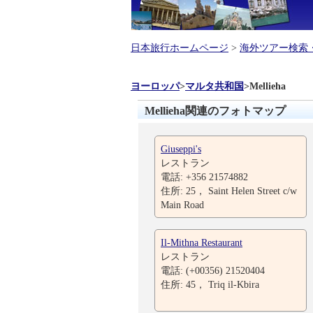
日本旅行ホームページ
>
海外ツアー検索
ヨーロッパ
>
マルタ共和国
>
Mellieha
Mellieha関連のフォトマップ
Giuseppi's
レストラン
電話: +356 21574882
住所: 25， Saint Helen Street c/w
Main Road
Il-Mithna Restaurant
レストラン
電話: (+00356) 21520404
住所: 45， Triq il-Kbira