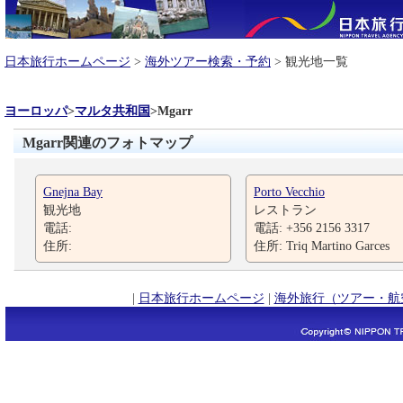
日本旅行ホームページ
>
海外ツアー検索・予約
> 観光地一覧
ヨーロッパ
>
マルタ共和国
>
Mgarr
Mgarr関連のフォトマップ
Gnejna Bay
Porto Vecchio
観光地
レストラン
電話:
電話: +356 2156 3317
住所:
住所: Triq Martino Garces
|
日本旅行ホームページ
|
海外旅行（ツアー・航