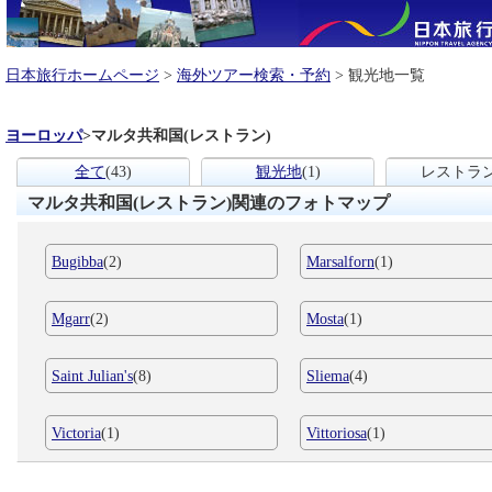
日本旅行ホームページ
>
海外ツアー検索・予約
> 観光地一覧
ヨーロッパ
>
マルタ共和国(レストラン)
全て
(43)
観光地
(1)
レストラ
マルタ共和国(レストラン)関連のフォトマップ
Bugibba
(2)
Marsalforn
(1)
Mgarr
(2)
Mosta
(1)
Saint Julian's
(8)
Sliema
(4)
Victoria
(1)
Vittoriosa
(1)