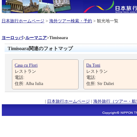
日本旅行ホームページ
>
海外ツアー検索・予約
> 観光地一覧
ヨーロッパ
>
ルーマニア
>
Timisoara
Timisoara関連のフォトマップ
Casa cu Flori
Da Toni
レストラン
レストラン
電話:
電話:
住所: Alba Iulia
住所: Str Daliei
|
日本旅行ホームページ
|
海外旅行（ツアー・航