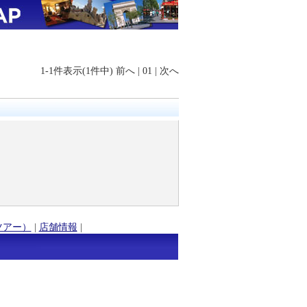
1-1件表示(1件中)
前へ
|
01
|
次へ
ツアー）
|
店舗情報
|