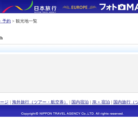
・予約
> 観光地一覧
ch
ージ
|
海外旅行（ツアー・航空券）
|
国内宿泊
|
JR + 宿泊
|
国内旅行（