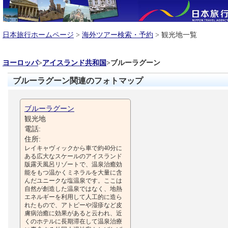
日本旅行ホームページ
>
海外ツアー検索・予約
> 観光地一覧
ヨーロッパ
>
アイスランド共和国
>
ブルーラグーン
ブルーラグーン関連のフォトマップ
ブルーラグーン
観光地
電話:
住所:
レイキャヴィックから車で約40分に
ある広大なスケールのアイスランド
版露天風呂リゾートで、温泉治癒効
能をもつ温かくミネラルを大量に含
んだユニークな塩温泉です。ここは
自然が創造した温泉ではなく、地熱
エネルギーを利用して人工的に造ら
れたもので、アトピーや湿疹など皮
膚病治癒に効果があると云われ、近
くのホテルに長期滞在して温泉治療