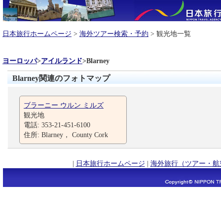
日本旅行ホームページ
>
海外ツアー検索・予約
> 観光地一覧
ヨーロッパ
>
アイルランド
>
Blarney
Blarney関連のフォトマップ
ブラーニー ウルン ミルズ
観光地
電話: 353-21-451-6100
住所: Blarney， County Cork
|
日本旅行ホームページ
|
海外旅行（ツアー・航