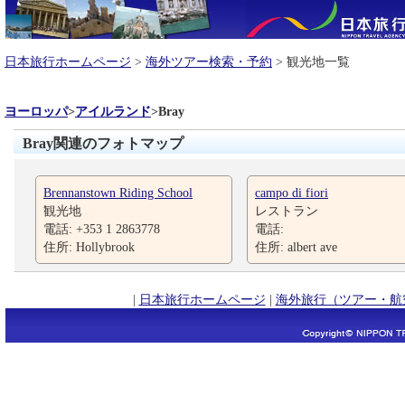
日本旅行ホームページ
>
海外ツアー検索・予約
> 観光地一覧
ヨーロッパ
>
アイルランド
>
Bray
Bray関連のフォトマップ
Brennanstown Riding School
campo di fiori
観光地
レストラン
電話: +353 1 2863778
電話:
住所: Hollybrook
住所: albert ave
|
日本旅行ホームページ
|
海外旅行（ツアー・航