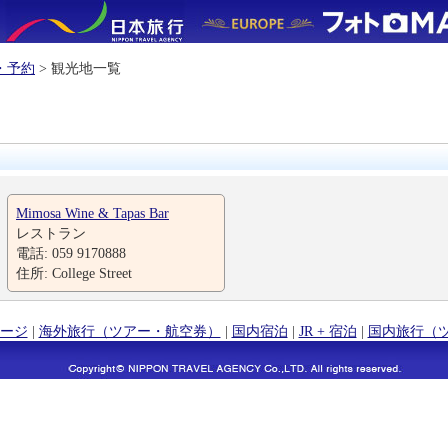
・予約
> 観光地一覧
Mimosa Wine & Tapas Bar
レストラン
電話: 059 9170888
住所: College Street
ージ
|
海外旅行（ツアー・航空券）
|
国内宿泊
|
JR + 宿泊
|
国内旅行（