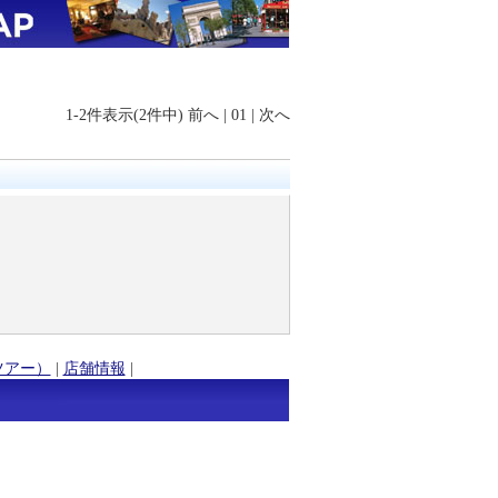
1-2件表示(2件中)
前へ
|
01
|
次へ
ツアー）
|
店舗情報
|