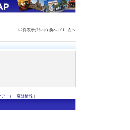
1-2件表示(2件中)
前へ
|
01
|
次へ
ツアー）
|
店舗情報
|