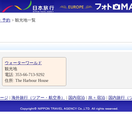
・予約
> 観光地一覧
ウォーターワールド
観光地
電話: 353-66-713-9292
住所: The Harbour House
ージ
|
海外旅行（ツアー・航空券）
|
国内宿泊
|
JR + 宿泊
|
国内旅行（