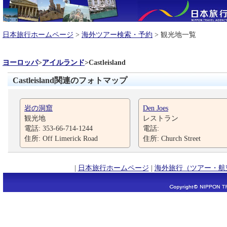
日本旅行ホームページ
>
海外ツアー検索・予約
> 観光地一覧
ヨーロッパ
>
アイルランド
>
Castleisland
Castleisland関連のフォトマップ
岩の洞窟
Den Joes
観光地
レストラン
電話: 353-66-714-1244
電話:
住所: Off Limerick Road
住所: Church Street
|
日本旅行ホームページ
|
海外旅行（ツアー・航