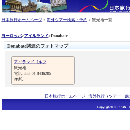
日本旅行ホームページ
>
海外ツアー検索・予約
> 観光地一覧
ヨーロッパ
>
アイルランド
>
Donabate
Donabate関連のフォトマップ
アイランドゴルフ
観光地
電話: 353 01 8436205
住所:
|
日本旅行ホームページ
|
海外旅行（ツアー・航