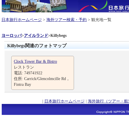
日本旅行ホームページ
>
海外ツアー検索・予約
> 観光地一覧
ヨーロッパ
>
アイルランド
>
Killybegs
Killybegs関連のフォトマップ
Clock Tower Bar & Bistro
レストラン
電話: 749741922
住所: Carrick/Glencolmcille Rd，
Fintra Bay
|
日本旅行ホームページ
|
海外旅行（ツアー・航