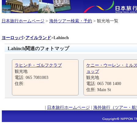
日本旅行ホームページ
>
海外ツアー検索・予約
> 観光地一覧
ヨーロッパ
>
アイルランド
>
Lahinch
Lahinch関連のフォトマップ
ラヒンチ・ゴルフクラブ
ケニー・ウーレン・ミル
観光地
ョップ
電話: 065 7081003
観光地
住所:
電話: 065 708 1400
住所: Main St
|
日本旅行ホームページ
|
海外旅行（ツアー・航