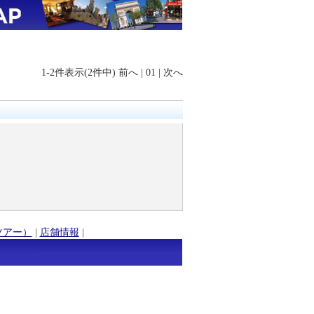
1-2件表示(2件中)
前へ
|
01
|
次へ
ツアー）
|
店舗情報
|