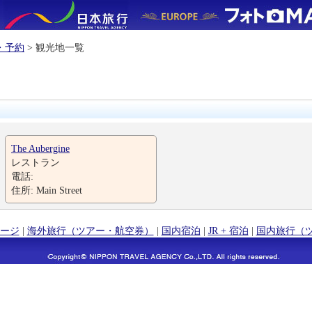
・予約
> 観光地一覧
The Aubergine
レストラン
電話:
住所: Main Street
ージ
|
海外旅行（ツアー・航空券）
|
国内宿泊
|
JR + 宿泊
|
国内旅行（