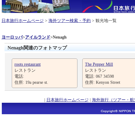
日本旅行ホームページ
>
海外ツアー検索・予約
> 観光地一覧
ヨーロッパ
>
アイルランド
>
Nenagh
Nenagh関連のフォトマップ
roots restaurant
The Pepper Mill
レストラン
レストラン
電話:
電話: 067 34598
住所: 19a pearse st.
住所: Kenyon Street
|
日本旅行ホームページ
|
海外旅行（ツアー・航