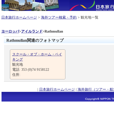
日本旅行ホームページ
>
海外ツアー検索・予約
> 観光地一覧
ヨーロッパ
>
アイルランド
>
Rathmullan
Rathmullan関連のフォトマップ
スクール・オブ・ホーム・ベイ
キング
観光地
電話: 353 (0)74 9158122
住所:
|
日本旅行ホームページ
|
海外旅行（ツアー・航