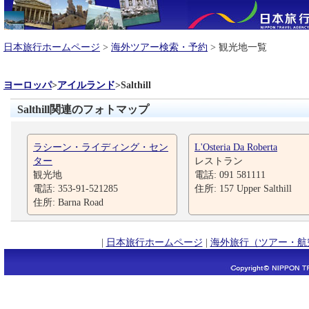
日本旅行ホームページ
>
海外ツアー検索・予約
> 観光地一覧
ヨーロッパ
>
アイルランド
>
Salthill
Salthill関連のフォトマップ
ラシーン・ライディング・セン
L'Osteria Da Roberta
ター
レストラン
観光地
電話: 091 581111
電話: 353-91-521285
住所: 157 Upper Salthill
住所: Barna Road
|
日本旅行ホームページ
|
海外旅行（ツアー・航