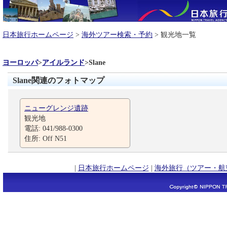
日本旅行ホームページ
>
海外ツアー検索・予約
> 観光地一覧
ヨーロッパ
>
アイルランド
>
Slane
Slane関連のフォトマップ
ニューグレンジ遺跡
観光地
電話: 041/988-0300
住所: Off N51
|
日本旅行ホームページ
|
海外旅行（ツアー・航