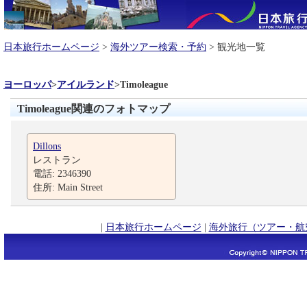
日本旅行ホームページ
>
海外ツアー検索・予約
> 観光地一覧
ヨーロッパ
>
アイルランド
>
Timoleague
Timoleague関連のフォトマップ
Dillons
レストラン
電話: 2346390
住所: Main Street
|
日本旅行ホームページ
|
海外旅行（ツアー・航