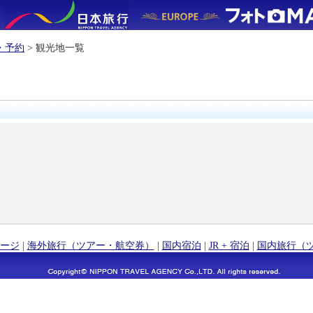
・予約
> 観光地一覧
ージ
|
海外旅行（ツアー・航空券）
|
国内宿泊
|
JR + 宿泊
|
国内旅行（