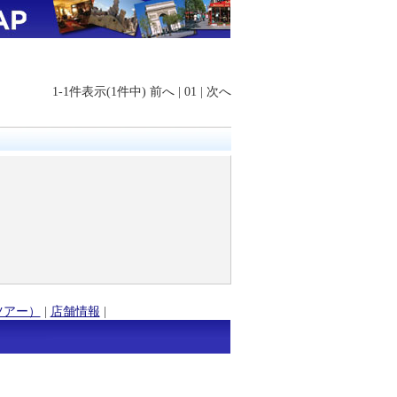
1-1件表示(1件中)
前へ
|
01
|
次へ
ツアー）
|
店舗情報
|