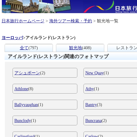
日本旅行ホームページ
>
海外ツアー検索・予約
> 観光地一覧
ヨーロッパ
>
アイルランド(レストラン)
全て
(797)
観光地
(408)
レストラ
アイルランド(レストラン)関連のフォトマップ
アシュボーン
(2)
New Quay
(1)
Athlone
(8)
Athy
(1)
Ballyvaughan
(1)
Bantry
(3)
Bunclody
(1)
Buncrana
(2)
Carlingford
(1)
Carlow
(2)