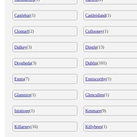
Castlebar
(1)
Castleisland
(1)
Clontarf
(2)
Collooney
(1)
Dalkey
(3)
Dingle
(13)
Drogheda
(3)
Dublin
(101)
Ennis
(7)
Enniscorthy
(1)
Glanmire
(1)
Glencullen
(1)
Inistioge
(1)
Kenmare
(9)
Killarney
(16)
Killybegs
(1)