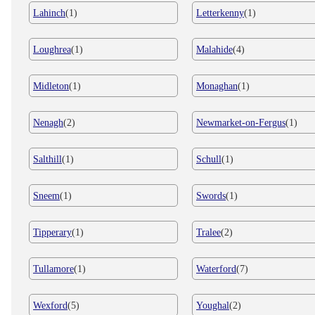
Lahinch
(1)
Letterkenny
(1)
Loughrea
(1)
Malahide
(4)
Midleton
(1)
Monaghan
(1)
Nenagh
(2)
Newmarket-on-Fergus
(1)
Salthill
(1)
Schull
(1)
Sneem
(1)
Swords
(1)
Tipperary
(1)
Tralee
(2)
Tullamore
(1)
Waterford
(7)
Wexford
(5)
Youghal
(2)