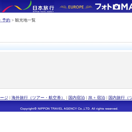
・予約
> 観光地一覧
ージ
|
海外旅行（ツアー・航空券）
|
国内宿泊
|
JR + 宿泊
|
国内旅行（