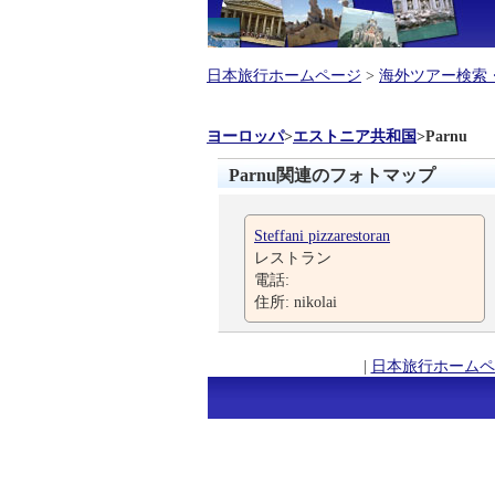
日本旅行ホームページ
>
海外ツアー検索
ヨーロッパ
>
エストニア共和国
>
Parnu
Parnu関連のフォトマップ
Steffani pizzarestoran
レストラン
電話:
住所: nikolai
|
日本旅行ホームペ