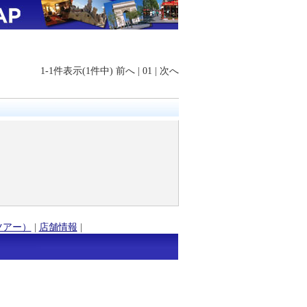
1-1件表示(1件中)
前へ
|
01
|
次へ
ツアー）
|
店舗情報
|