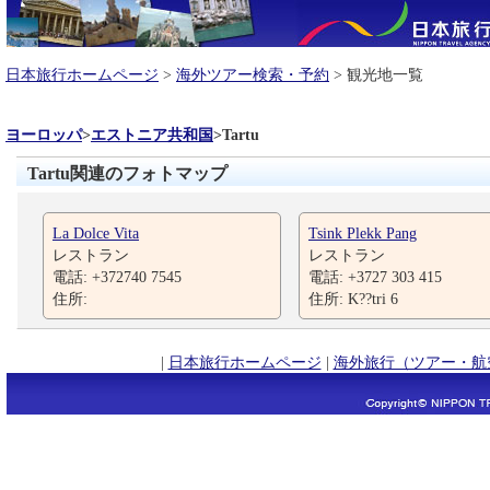
日本旅行ホームページ
>
海外ツアー検索・予約
> 観光地一覧
ヨーロッパ
>
エストニア共和国
>
Tartu
Tartu関連のフォトマップ
La Dolce Vita
Tsink Plekk Pang
レストラン
レストラン
電話: +372740 7545
電話: +3727 303 415
住所:
住所: K??tri 6
|
日本旅行ホームページ
|
海外旅行（ツアー・航